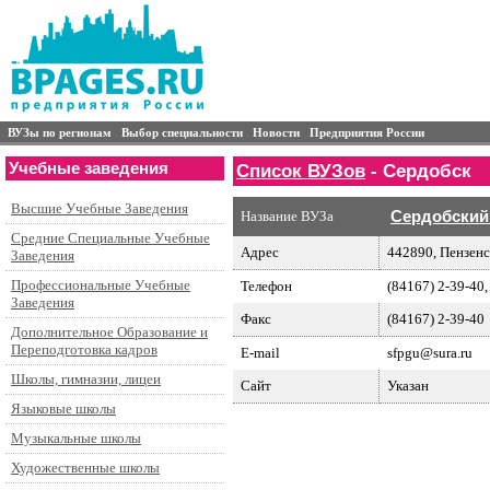
ВУЗы по регионам
Выбор специальности
Новости
Предприятия России
Учебные заведения
Список ВУЗов
- Сердобск
Высшие Учебные Заведения
Название ВУЗа
Сердобский 
Средние Специальные Учебные
Адрес
442890, Пензенск
Заведения
Профессиональные Учебные
Телефон
(84167) 2-39-40,
Заведения
Факс
(84167) 2-39-40
Дополнительное Образование и
Переподготовка кадров
E-mail
sfpgu@sura.ru
Школы, гимназии, лицеи
Сайт
Указан
Языковые школы
Музыкальные школы
Художественные школы