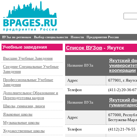
ВУЗы по регионам
Выбор специальности
Новости
Предприятия России
Учебные заведения
Список ВУЗов
- Якутск
Высшие Учебные Заведения
Якутский ф
Название ВУЗа
университет
Средние Специальные Учебные
кооперации
Заведения
Профессиональные Учебные
Адрес
677901, г. Якутск
Заведения
Телефон
(411-2) 20-36-67
Дополнительное Образование и
Переподготовка кадров
Якутский ф
Название ВУЗа
гуманитарн
Школы, гимназии, лицеи
Языковые школы
677000, Республи
Адрес
Бестужева-Марли
Музыкальные школы
Телефон
(4112) 21-76-55
Художественные школы