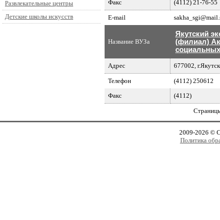
Факс
(4112) 21-76-55
Развлекательные центры
Детские школы искусств
E-mail
sakha_sgi@mail.
Якутский эк
Название ВУЗа
(филиал) Ак
социальных
Адрес
677002, г.Якутск
Телефон
(4112) 250612
Факс
(4112)
Страниц
2009-2026 © 
Политика обр