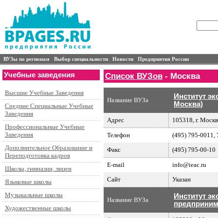
ВУЗы по регионам
Выбор специальности
Новости
Предприятия России
Учебные заведения
Список ВУЗов
- Москва
Высшие Учебные Заведения
Институт эк
Название ВУЗа
Москва)
Средние Специальные Учебные
Заведения
Адрес
105318, г. Москв
Профессиональные Учебные
Заведения
Телефон
(495) 795-0011,
Дополнительное Образование и
Факс
(495) 795-00-10
Переподготовка кадров
E-mail
info@ieac.ru
Школы, гимназии, лицеи
Сайт
Указан
Языковые школы
Музыкальные школы
Институт эк
Название ВУЗа
предприним
Художественные школы