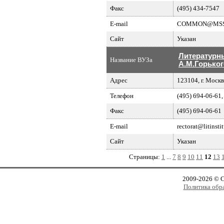
Факс
(495) 434-7547
E-mail
COMMON@MSSES
Сайт
Указан
Литературн
Название ВУЗа
А.М.Горьког
Адрес
123104, г. Москв
Телефон
(495) 694-06-61,
Факс
(495) 694-06-61
E-mail
rectorat@litinstit
Сайт
Указан
Страницы:
1
...
7
8
9
10
11
12
13
2009-2026 © 
Политика обр