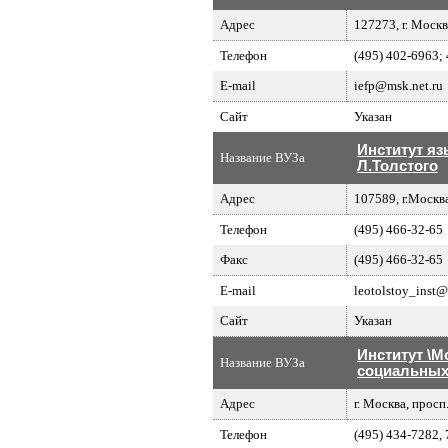
Адрес
127273, г. Москв
Телефон
(495) 402-6963;
E-mail
iefp@msk.net.ru
Сайт
Указан
Институт яз
Название ВУЗа
Л.Толстого
Адрес
107589, г.Москва
Телефон
(495) 466-32-65
Факс
(495) 466-32-65
E-mail
leotolstoy_inst@
Сайт
Указан
Институт \
Название ВУЗа
социальных 
Адрес
г. Москва, просп.
Телефон
(495) 434-7282,