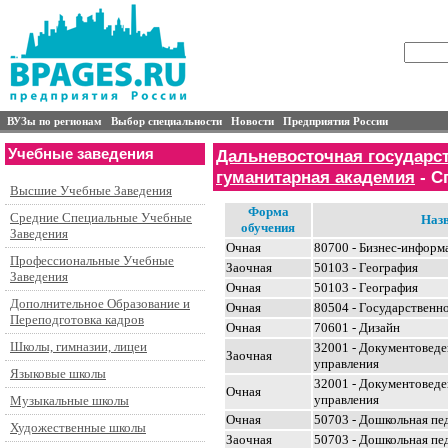
ВУЗы по регионам
Выбор специальности
Новости
Предприятия России
Учебные заведения
Дальневосточная государс
гуманитарная академия
- С
Высшие Учебные Заведения
Форма
Средние Специальные Учебные
Назв
обучения
Заведения
Очная
80700 - Бизнес-информ
Профессиональные Учебные
Заочная
50103 - География
Заведения
Очная
50103 - География
Дополнительное Образование и
Очная
80504 - Государственн
Переподготовка кадров
Очная
70601 - Дизайн
Школы, гимназии, лицеи
32001 - Документоведе
Заочная
управления
Языковые школы
32001 - Документоведе
Очная
управления
Музыкальные школы
Очная
50703 - Дошкольная пе
Художественные школы
Заочная
50703 - Дошкольная пе