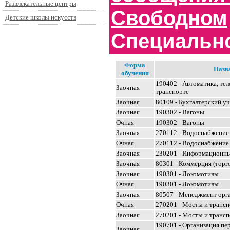
Развлекательные центры
Свободном
Детские школы искусств
Специальн
Форма
Назв
обучения
190402 - Автоматика, те
Заочная
транспорте
Заочная
80109 - Бухгалтерский уче
Заочная
190302 - Вагоны
Очная
190302 - Вагоны
Заочная
270112 - Водоснабжение
Очная
270112 - Водоснабжение
Заочная
230201 - Информационны
Заочная
80301 - Коммерция (торг
Заочная
190301 - Локомотивы
Очная
190301 - Локомотивы
Заочная
80507 - Менеджмент орг
Очная
270201 - Мосты и транс
Заочная
270201 - Мосты и транс
190701 - Организация пер
Заочная