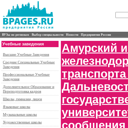
ВУЗы по регионам
Выбор специальности
Новости
Предприятия России
Учебные заведения
Амурский и
Высшие Учебные Заведения
железнодо
Средние Специальные Учебные
Заведения
транспорта
Профессиональные Учебные
Заведения
Дальневост
Дополнительное Образование и
Переподготовка кадров
государств
Школы, гимназии, лицеи
Языковые школы
университе
Музыкальные школы
сообщения в
Художественные школы