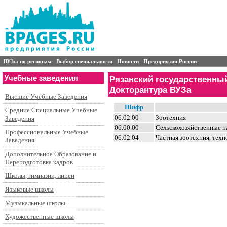
ВУЗы по регионам
Выбор специальности
Новости
Предприятия России
Учебные заведения
Рязанский государственный
Докторантура ВУЗа
Высшие Учебные Заведения
Шифр
Средние Специальные Учебные
06.02.00
Зоотехния
Заведения
06.00.00
Сельскохозяйственные н
Профессиональные Учебные
06.02.04
Частная зоотехния, тех
Заведения
Дополнительное Образование и
Переподготовка кадров
Школы, гимназии, лицеи
Языковые школы
Музыкальные школы
Художественные школы