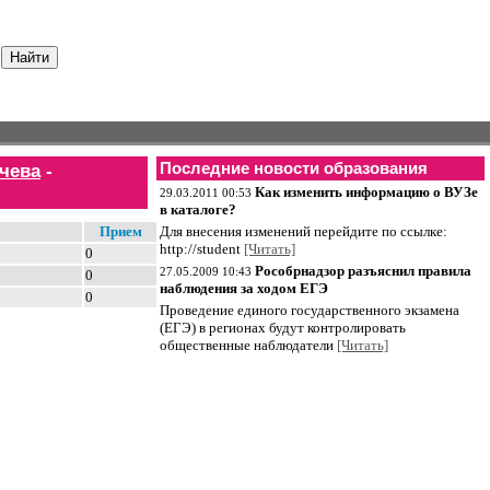
ычева
-
Последние новости образования
Как изменить информацию о ВУЗе
29.03.2011 00:53
в каталоге?
Прием
Для внесения изменений перейдите по ссылке:
http://student
[Читать]
0
Рособрнадзор разъяснил правила
27.05.2009 10:43
0
наблюдения за ходом ЕГЭ
0
Проведение единого государственного экзамена
(ЕГЭ) в регионах будут контролировать
общественные наблюдатели
[Читать]