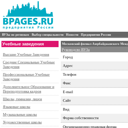
ВУЗы по регионам
Выбор специальности
Новости
Предприятия России
Учебные заведения
Московский филиал Азербайджанского Межд
Руководсво ВУЗа
Высшие Учебные Заведения
Город
Средние Специальные Учебные
Адрес
Заведения
Телефон
Профессиональные Учебные
Заведения
Факс
Дополнительное Образование и
Переподготовка кадров
E-mail
Школы, гимназии, лицеи
Сайт
Языковые школы
Вид
Музыкальные школы
Форма собственности
Художественные школы
Организационно-правовая форма