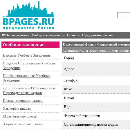
ВУЗы по регионам
Выбор специальности
Новости
Предприятия России
Учебные заведения
Находкинский филиал Современной гуманит
Специальности подготовки и контингент
Высшие Учебные Заведения
Город
Средние Специальные Учебные
Заведения
Адрес
Профессиональные Учебные
Телефон
Заведения
Дополнительное Образование и
Факс
Переподготовка кадров
E-mail
Школы, гимназии, лицеи
Вид
Языковые школы
Форма собственности
Музыкальные школы
Художественные школы
Организационно-правовая форма