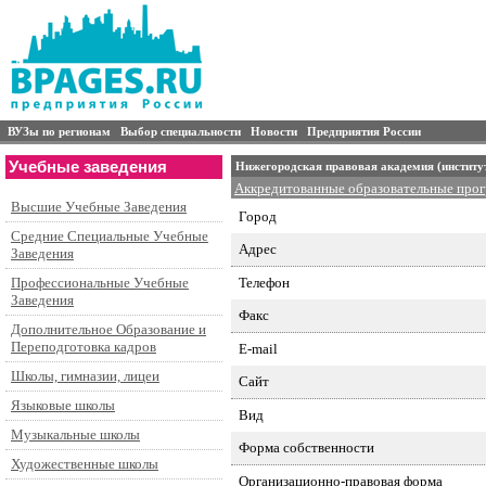
ВУЗы по регионам
Выбор специальности
Новости
Предприятия России
Учебные заведения
Нижегородская правовая академия (институ
Аккредитованные образовательные про
Высшие Учебные Заведения
Город
Средние Специальные Учебные
Адрес
Заведения
Телефон
Профессиональные Учебные
Заведения
Факс
Дополнительное Образование и
Переподготовка кадров
E-mail
Школы, гимназии, лицеи
Сайт
Языковые школы
Вид
Музыкальные школы
Форма собственности
Художественные школы
Организационно-правовая форма