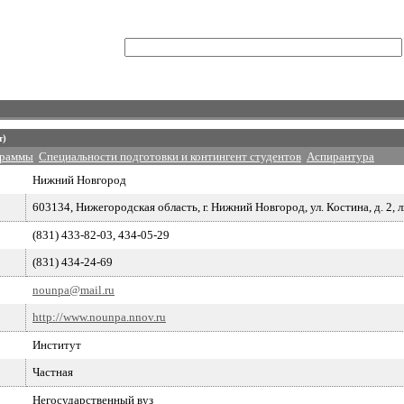
т)
граммы
Специальности подготовки и контингент студентов
Аспирантура
Нижний Новгород
603134, Нижегородская область, г. Нижний Новгород, ул. Костина, д. 2, 
(831) 433-82-03, 434-05-29
(831) 434-24-69
nounpa@mail.ru
http://www.nounpa.nnov.ru
Институт
Частная
Негосударственный вуз