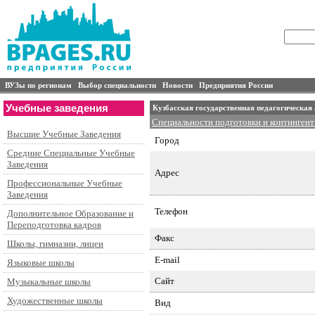
ВУЗы по регионам
Выбор специальности
Новости
Предприятия России
Учебные заведения
Кузбасская государственная педагогическая
Специальности подготовки и контингент
Высшие Учебные Заведения
Город
Средние Специальные Учебные
Заведения
Адрес
Профессиональные Учебные
Заведения
Телефон
Дополнительное Образование и
Переподготовка кадров
Факс
Школы, гимназии, лицеи
E-mail
Языковые школы
Сайт
Музыкальные школы
Художественные школы
Вид