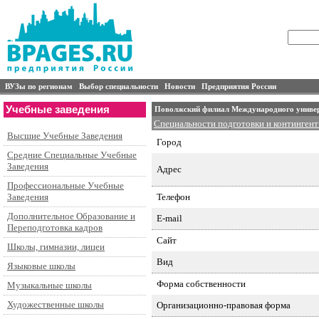
ВУЗы по регионам
Выбор специальности
Новости
Предприятия России
Учебные заведения
Поволжский филиал Международного универс
Специальности подготовки и контингент
Высшие Учебные Заведения
Город
Средние Специальные Учебные
Заведения
Адрес
Профессиональные Учебные
Телефон
Заведения
Дополнительное Образование и
E-mail
Переподготовка кадров
Сайт
Школы, гимназии, лицеи
Вид
Языковые школы
Форма собственности
Музыкальные школы
Художественные школы
Организационно-правовая форма