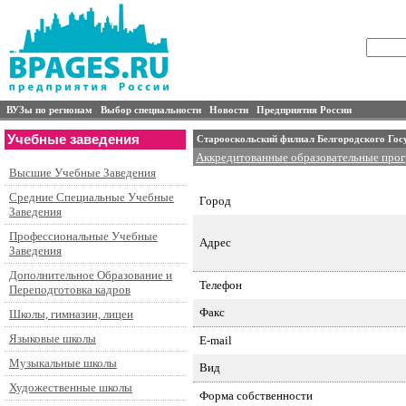
ВУЗы по регионам
Выбор специальности
Новости
Предприятия России
Учебные заведения
Старооскольский филиал Белгородского Госу
Аккредитованные образовательные про
Высшие Учебные Заведения
Специальности подготовки и контингент
Средние Специальные Учебные
Город
Заведения
Профессиональные Учебные
Адрес
Заведения
Дополнительное Образование и
Телефон
Переподготовка кадров
Факс
Школы, гимназии, лицеи
Языковые школы
E-mail
Музыкальные школы
Вид
Художественные школы
Форма собственности