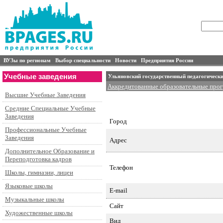
ВУЗы по регионам
Выбор специальности
Новости
Предприятия России
Учебные заведения
Ульяновский государственный педагогическ
Аккредитованные образовательные про
Высшие Учебные Заведения
Специальности подготовки и контингент
Аспирантура
Средние Специальные Учебные
Заведения
Город
Профессиональные Учебные
Заведения
Адрес
Дополнительное Образование и
Переподготовка кадров
Телефон
Школы, гимназии, лицеи
Языковые школы
E-mail
Музыкальные школы
Сайт
Художественные школы
Вид