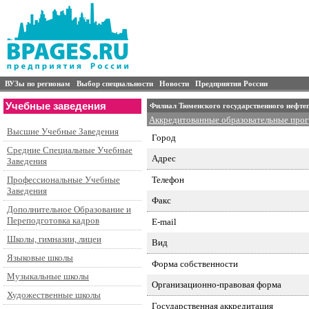
ВУЗы по регионам
Выбор специальности
Новости
Предприятия России
Учебные заведения
Филиал Тюменского государственного нефтег
Аккредитованные образовательные про
Высшие Учебные Заведения
Город
Средние Специальные Учебные
Адрес
Заведения
Телефон
Профессиональные Учебные
Заведения
Факс
Дополнительное Образование и
Переподготовка кадров
E-mail
Школы, гимназии, лицеи
Вид
Языковые школы
Форма собственности
Музыкальные школы
Организационно-правовая форма
Художественные школы
Государственная аккредитация