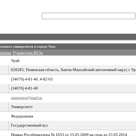
азового университета в городе Урае
граммы
Руководсво ВУЗа
Урай
628285, Тюменская область, Ханты-Мансийский автономный округ, г. Урай
(34676) 4-81-40, 4-82-03
(34676) 4-81-40
uraitgngu@mail.ru
Университет
Федеральная
Государственный вуз
Приказ Рособрнадзора № 1055 от 25.05.2009 на срок до 25.05.2014