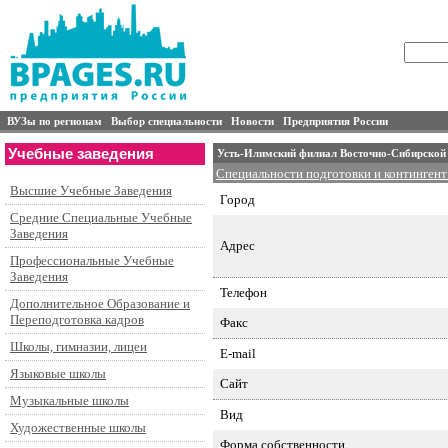
ВУЗы по регионам
Выбор специальности
Новости
Предприятия России
Учебные заведения
Усть-Илимский филиал Восточно-Сибирской 
Специальности подготовки и контингент
Высшие Учебные Заведения
Город
Средние Специальные Учебные
Заведения
Адрес
Профессиональные Учебные
Заведения
Телефон
Дополнительное Образование и
Переподготовка кадров
Факс
Школы, гимназии, лицеи
E-mail
Языковые школы
Сайт
Музыкальные школы
Вид
Художественные школы
Форма собственности