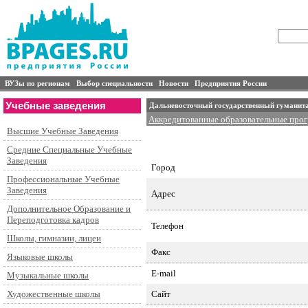
ВУЗы по регионам
Выбор специальности
Новости
Предприятия России
Учебные заведения
Дальневосточный государственный гуманит
Аккредитованные образовательные про
Высшие Учебные Заведения
Специальности подготовки и контингент
Аспирантура
Средние Специальные Учебные
Заведения
Город
Профессиональные Учебные
Заведения
Адрес
Дополнительное Образование и
Переподготовка кадров
Телефон
Школы, гимназии, лицеи
Факс
Языковые школы
E-mail
Музыкальные школы
Сайт
Художественные школы