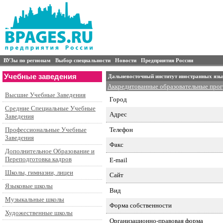
ВУЗы по регионам
Выбор специальности
Новости
Предприятия России
Учебные заведения
Дальневосточный институт иностранных яз
Аккредитованные образовательные про
Высшие Учебные Заведения
Город
Средние Специальные Учебные
Адрес
Заведения
Телефон
Профессиональные Учебные
Заведения
Факс
Дополнительное Образование и
Переподготовка кадров
E-mail
Школы, гимназии, лицеи
Сайт
Языковые школы
Вид
Музыкальные школы
Форма собственности
Художественные школы
Организационно-правовая форма