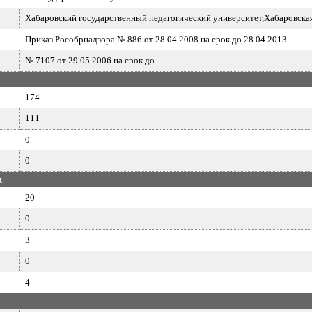
Хабаровский государственный педагогический университет,Хабаровска
Приказ Рособрнадзора № 886 от 28.04.2008 на срок до 28.04.2013
№ 7107 от 29.05.2006 на срок до
174
111
0
0
х
20
0
3
0
4