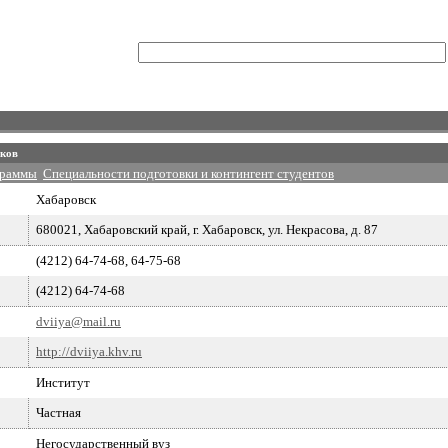
ыков
граммы
Специальности подготовки и контингент студентов
Хабаровск
680021, Хабаровский край, г. Хабаровск, ул. Некрасова, д. 87
(4212) 64-74-68, 64-75-68
(4212) 64-74-68
dviiya@mail.ru
http://dviiya.khv.ru
Институт
Частная
Негосударственный вуз