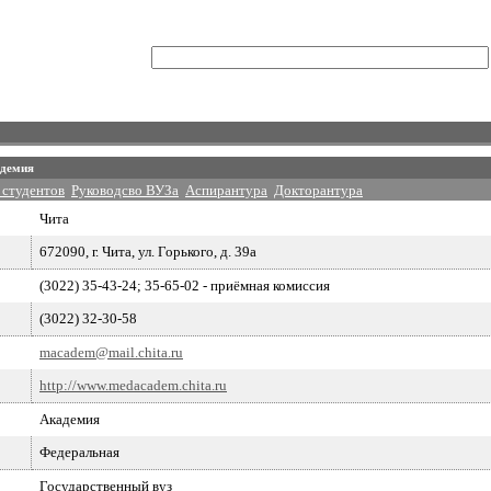
адемия
 студентов
Руководсво ВУЗа
Аспирантура
Докторантура
Чита
672090, г. Чита, ул. Горького, д. 39а
(3022) 35-43-24; 35-65-02 - приёмная комиссия
(3022) 32-30-58
macadem@mail.chita.ru
http://www.medacadem.chita.ru
Академия
Федеральная
Государственный вуз