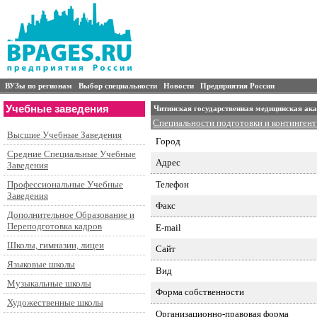
ВУЗы по регионам
Выбор специальности
Новости
Предприятия России
Учебные заведения
Читинская государственная медицинская ак
Специальности подготовки и контингент
Высшие Учебные Заведения
Город
Средние Специальные Учебные
Адрес
Заведения
Телефон
Профессиональные Учебные
Заведения
Факс
Дополнительное Образование и
Переподготовка кадров
E-mail
Школы, гимназии, лицеи
Сайт
Языковые школы
Вид
Музыкальные школы
Форма собственности
Художественные школы
Организационно-правовая форма