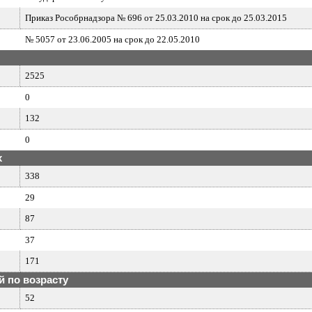
Приказ Рособрнадзора № 696 от 25.03.2010 на срок до 25.03.2015
№ 5057 от 23.06.2005 на срок до 22.05.2010
2525
0
132
0
х
338
29
87
37
171
 по возрасту
52