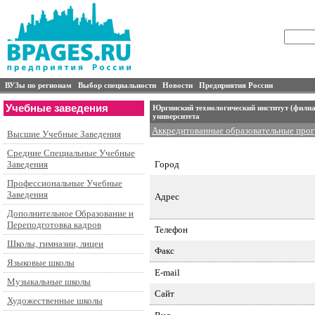
ВУЗы по регионам
Выбор специальности
Новости
Предприятия России
Учебные заведения
Юргинский технологический институт (филиа
университета
Аккредитованные образовательные про
Высшие Учебные Заведения
Специальности подготовки и контингент
Средние Специальные Учебные
Город
Заведения
Профессиональные Учебные
Заведения
Адрес
Дополнительное Образование и
Переподготовка кадров
Телефон
Школы, гимназии, лицеи
Факс
Языковые школы
E-mail
Музыкальные школы
Сайт
Художественные школы