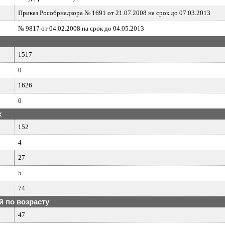
Приказ Рособрнадзора № 1691 от 21.07.2008 на срок до 07.03.2013
№ 9817 от 04.02.2008 на срок до 04.05.2013
1517
0
1626
0
х
152
4
27
5
74
 по возрасту
47