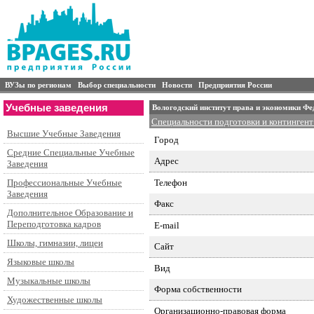
ВУЗы по регионам
Выбор специальности
Новости
Предприятия России
Учебные заведения
Вологодский институт права и экономики Ф
Специальности подготовки и контингент
Высшие Учебные Заведения
Город
Средние Специальные Учебные
Адрес
Заведения
Телефон
Профессиональные Учебные
Заведения
Факс
Дополнительное Образование и
Переподготовка кадров
E-mail
Школы, гимназии, лицеи
Сайт
Языковые школы
Вид
Музыкальные школы
Форма собственности
Художественные школы
Организационно-правовая форма