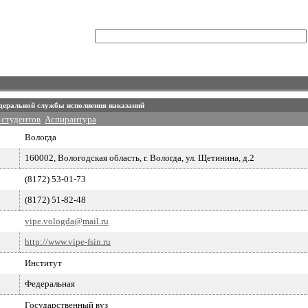
едеральной службы исполнения наказаний
 студентов
Аспирантура
Вологда
160002, Вологодская область, г. Вологда, ул. Щетинина, д.2
(8172) 53-01-73
(8172) 51-82-48
vipe.vologda@mail.ru
http://www.vipe-fsin.ru
Институт
Федеральная
Государственный вуз