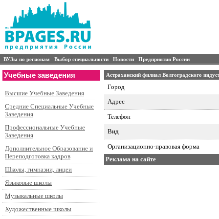
ВУЗы по регионам
Выбор специальности
Новости
Предприятия России
Учебные заведения
Астраханский филиал Волгоградского индус
Город
Высшие Учебные Заведения
Адрес
Средние Специальные Учебные
Заведения
Телефон
Профессиональные Учебные
Вид
Заведения
Организационно-правовая форма
Дополнительное Образование и
Переподготовка кадров
Реклама на сайте
Школы, гимназии, лицеи
Языковые школы
Музыкальные школы
Художественные школы