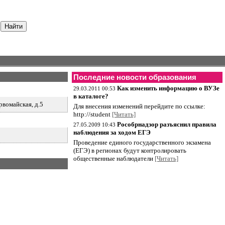
Последние новости образования
Как изменить информацию о ВУЗе
29.03.2011 00:53
в каталоге?
рвомайская, д.5
Для внесения изменений перейдите по ссылке:
http://student
[Читать]
Рособрнадзор разъяснил правила
27.05.2009 10:43
наблюдения за ходом ЕГЭ
Проведение единого государственного экзамена
(ЕГЭ) в регионах будут контролировать
общественные наблюдатели
[Читать]