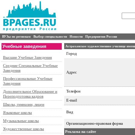
ВУЗы по регионам
Выбор специальности
Новости
Предприятия России
Учебные заведения
Астраханское художественное училище имен
Город
Высшие Учебные Заведения
Средние Специальные Учебные
Заведения
Адрес
Профессиональные Учебные
Заведения
Телефон
Дополнительное Образование и
Переподготовка кадров
E-mail
Школы, гимназии, лицеи
Вид
Языковые школы
Музыкальные школы
Организационно-правовая форма
Художественные школы
Реклама на сайте