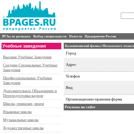
ВУЗы по регионам
Выбор специальности
Новости
Предприятия России
Учебные заведения
Балашихинский филиал Московского технол
Город
Высшие Учебные Заведения
Адрес
Средние Специальные Учебные
Заведения
Телефон
Профессиональные Учебные
Заведения
Вид
Дополнительное Образование и
Переподготовка кадров
Организационно-правовая форма
Школы, гимназии, лицеи
Реклама на сайте
Языковые школы
Музыкальные школы
Художественные школы