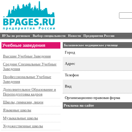
ВУЗы по регионам
Выбор специальности
Новости
Предприятия России
Учебные заведения
Балашовское медицинское училище
Город
Высшие Учебные Заведения
Адрес
Средние Специальные Учебные
Заведения
Телефон
Профессиональные Учебные
Заведения
Вид
Дополнительное Образование и
Переподготовка кадров
Организационно-правовая форма
Школы, гимназии, лицеи
Реклама на сайте
Языковые школы
Музыкальные школы
Художественные школы