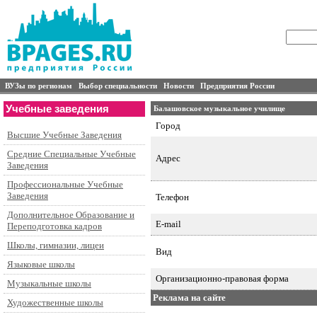
ВУЗы по регионам
Выбор специальности
Новости
Предприятия России
Учебные заведения
Балашовское музыкальное училище
Город
Высшие Учебные Заведения
Средние Специальные Учебные
Адрес
Заведения
Профессиональные Учебные
Заведения
Телефон
Дополнительное Образование и
E-mail
Переподготовка кадров
Школы, гимназии, лицеи
Вид
Языковые школы
Организационно-правовая форма
Музыкальные школы
Реклама на сайте
Художественные школы