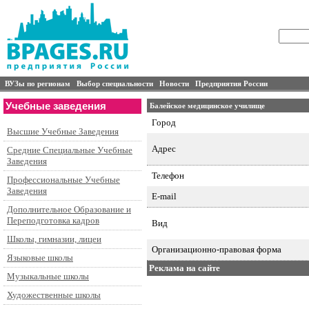
ВУЗы по регионам
Выбор специальности
Новости
Предприятия России
Учебные заведения
Балейское медицинское училище
Город
Высшие Учебные Заведения
Адрес
Средние Специальные Учебные
Заведения
Телефон
Профессиональные Учебные
Заведения
E-mail
Дополнительное Образование и
Переподготовка кадров
Вид
Школы, гимназии, лицеи
Организационно-правовая форма
Языковые школы
Реклама на сайте
Музыкальные школы
Художественные школы