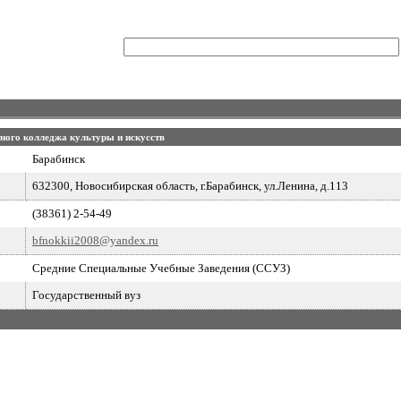
ного колледжа культуры и искусств
Барабинск
632300, Новосибирская область, г.Барабинск, ул.Ленина, д.113
(38361) 2-54-49
bfnokkii2008@yandex.ru
Средние Специальные Учебные Заведения (ССУЗ)
Государственный вуз