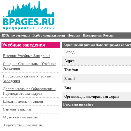
ВУЗы по регионам
Выбор специальности
Новости
Предприятия России
Учебные заведения
Барабинский филиал Новосибирского област
Город
Высшие Учебные Заведения
Адрес
Средние Специальные Учебные
Заведения
Телефон
Профессиональные Учебные
E-mail
Заведения
Вид
Дополнительное Образование и
Переподготовка кадров
Организационно-правовая форма
Школы, гимназии, лицеи
Реклама на сайте
Языковые школы
Музыкальные школы
Художественные школы