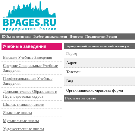
ВУЗы по регионам
Выбор специальности
Новости
Предприятия России
Учебные заведения
Барнаульский политехнический техникум
Город
Высшие Учебные Заведения
Адрес
Средние Специальные Учебные
Заведения
Телефон
Профессиональные Учебные
Вид
Заведения
Организационно-правовая форма
Дополнительное Образование и
Переподготовка кадров
Реклама на сайте
Школы, гимназии, лицеи
Языковые школы
Музыкальные школы
Художественные школы