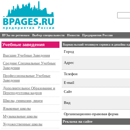
ВУЗы по регионам
Выбор специальности
Новости
Предприятия России
Учебные заведения
Барнаульский техникум сервиса и дизайна о
Город
Высшие Учебные Заведения
Адрес
Средние Специальные Учебные
Заведения
Телефон
Профессиональные Учебные
Заведения
E-mail
Дополнительное Образование и
Сайт
Переподготовка кадров
Школы, гимназии, лицеи
Вид
Языковые школы
Организационно-правовая форма
Музыкальные школы
Реклама на сайте
Художественные школы