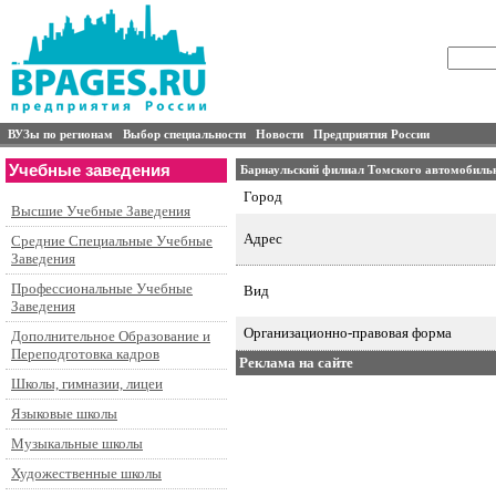
ВУЗы по регионам
Выбор специальности
Новости
Предприятия России
Учебные заведения
Барнаульский филиал Томского автомобиль
Город
Высшие Учебные Заведения
Адрес
Средние Специальные Учебные
Заведения
Профессиональные Учебные
Вид
Заведения
Организационно-правовая форма
Дополнительное Образование и
Переподготовка кадров
Реклама на сайте
Школы, гимназии, лицеи
Языковые школы
Музыкальные школы
Художественные школы