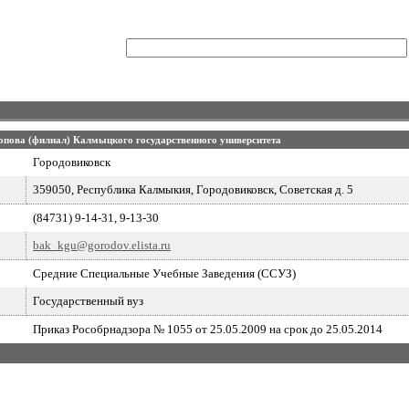
опова (филиал) Калмыцкого государственного университета
Городовиковск
359050, Республика Калмыкия, Городовиковск, Советская д. 5
(84731) 9-14-31, 9-13-30
bak_kgu@gorodov.elista.ru
Средние Специальные Учебные Заведения (ССУЗ)
Государственный вуз
Приказ Рособрнадзора № 1055 от 25.05.2009 на срок до 25.05.2014