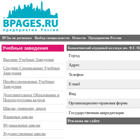
ВУЗы по регионам
Выбор специальности
Новости
Предприятия России
Учебные заведения
Башантинский аграрный колледж им. Ф.Г. П
Город
Высшие Учебные Заведения
Адрес
Средние Специальные Учебные
Заведения
Телефон
Профессиональные Учебные
E-mail
Заведения
Вид
Дополнительное Образование и
Переподготовка кадров
Организационно-правовая форма
Школы, гимназии, лицеи
Государственная аккредитация
Языковые школы
Реклама на сайте
Музыкальные школы
Художественные школы