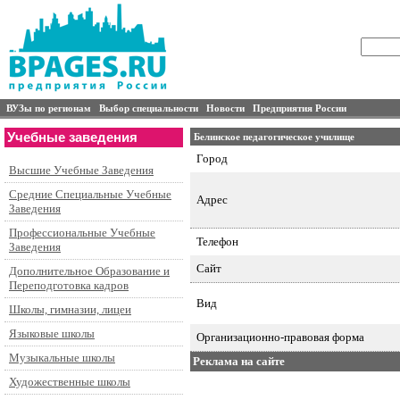
ВУЗы по регионам
Выбор специальности
Новости
Предприятия России
Учебные заведения
Белинское педагогическое училище
Город
Высшие Учебные Заведения
Средние Специальные Учебные
Адрес
Заведения
Профессиональные Учебные
Телефон
Заведения
Сайт
Дополнительное Образование и
Переподготовка кадров
Вид
Школы, гимназии, лицеи
Языковые школы
Организационно-правовая форма
Музыкальные школы
Реклама на сайте
Художественные школы