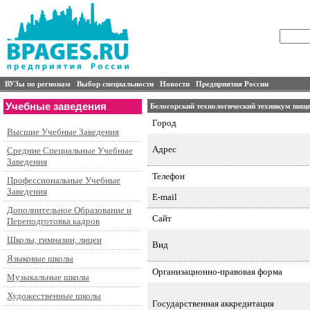
ВУЗы по регионам
Выбор специальности
Новости
Предприятия России
Учебные заведения
Белогорский технологический техникум пи
Город
Высшие Учебные Заведения
Адрес
Средние Специальные Учебные
Заведения
Телефон
Профессиональные Учебные
Заведения
E-mail
Дополнительное Образование и
Сайт
Переподготовка кадров
Школы, гимназии, лицеи
Вид
Языковые школы
Организационно-правовая форма
Музыкальные школы
Художественные школы
Государственная аккредитация