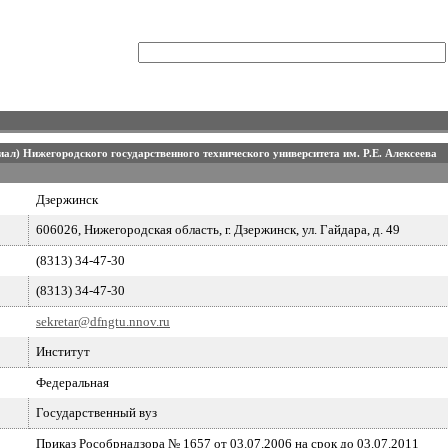
ал) Нижегородского государственного технического университета им. Р.Е. Алексеева
Дзержинск
606026, Нижегородская область, г. Дзержинск, ул. Гайдара, д. 49
(8313) 34-47-30
(8313) 34-47-30
sekretar@dfngtu.nnov.ru
Институт
Федеральная
Государственный вуз
Приказ Рособрнадзора № 1657 от 03.07.2006 на срок до 03.07.2011