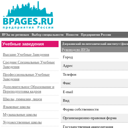
ВУЗы по регионам
Выбор специальности
Новости
Предприятия России
Учебные заведения
Дзержинский политехнический институт (фили
Руководсво ВУЗа
Высшие Учебные Заведения
Город
Средние Специальные Учебные
Адрес
Заведения
Телефон
Профессиональные Учебные
Заведения
Факс
Дополнительное Образование и
Переподготовка кадров
E-mail
Школы, гимназии, лицеи
Вид
Языковые школы
Форма собственности
Музыкальные школы
Организационно-правовая форма
Художественные школы
Государственная аккредитация