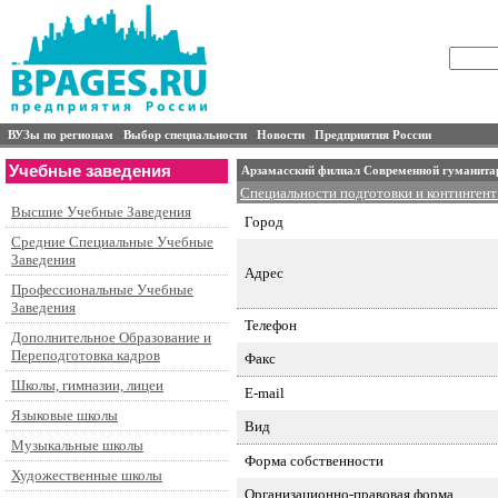
ВУЗы по регионам
Выбор специальности
Новости
Предприятия России
Учебные заведения
Арзамасский филиал Современной гуманита
Специальности подготовки и контингент
Высшие Учебные Заведения
Город
Средние Специальные Учебные
Заведения
Адрес
Профессиональные Учебные
Заведения
Телефон
Дополнительное Образование и
Переподготовка кадров
Факс
Школы, гимназии, лицеи
E-mail
Языковые школы
Вид
Музыкальные школы
Форма собственности
Художественные школы
Организационно-правовая форма