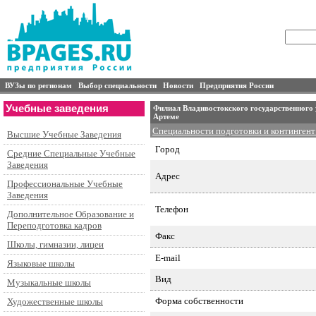
ВУЗы по регионам
Выбор специальности
Новости
Предприятия России
Учебные заведения
Филиал Владивостокского государственного у
Артеме
Специальности подготовки и контингент
Высшие Учебные Заведения
Город
Средние Специальные Учебные
Заведения
Адрес
Профессиональные Учебные
Заведения
Телефон
Дополнительное Образование и
Переподготовка кадров
Факс
Школы, гимназии, лицеи
E-mail
Языковые школы
Вид
Музыкальные школы
Форма собственности
Художественные школы