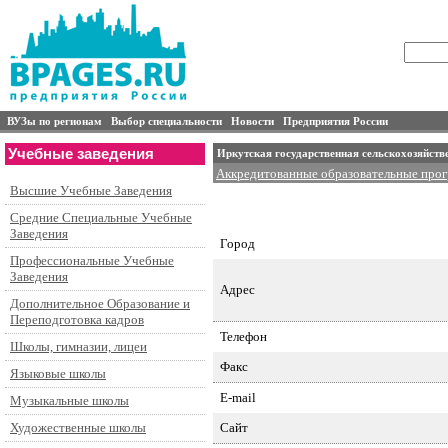
ВУЗы по регионам
Выбор специальности
Новости
Предприятия России
Учебные заведения
Иркутская государственная сельскохозяйств
Аккредитованные образовательные про
Высшие Учебные Заведения
Специальности подготовки и контингент
Аспирантура
Средние Специальные Учебные
Заведения
Город
Профессиональные Учебные
Заведения
Адрес
Дополнительное Образование и
Переподготовка кадров
Телефон
Школы, гимназии, лицеи
Факс
Языковые школы
E-mail
Музыкальные школы
Сайт
Художественные школы