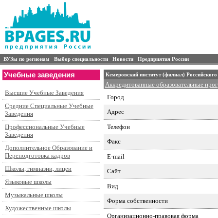
ВУЗы по регионам
Выбор специальности
Новости
Предприятия России
Учебные заведения
Кемеровский институт (филиал) Российского
Аккредитованные образовательные про
Высшие Учебные Заведения
Город
Средние Специальные Учебные
Адрес
Заведения
Телефон
Профессиональные Учебные
Заведения
Факс
Дополнительное Образование и
Переподготовка кадров
E-mail
Школы, гимназии, лицеи
Сайт
Языковые школы
Вид
Музыкальные школы
Форма собственности
Художественные школы
Организационно-правовая форма