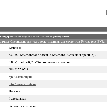
 государственного торгово-экономического университета
граммы
Специальности подготовки и контингент студентов
Руководсво ВУЗа
Кемерово
650992, Кемеровская область, г. Кемерово, Кузнецкий просп., д. 39
(3842) 75-43-66, 75-43-98-приемная комиссия
(3842) 75-07-21
rgteu@kemcity.ru
http://www.kirsute.ru
Институт
Федеральная
Государственный вуз