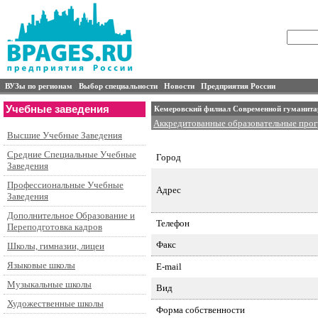
ВУЗы по регионам
Выбор специальности
Новости
Предприятия России
Учебные заведения
Кемеровский филиал Современной гуманита
Аккредитованные образовательные про
Высшие Учебные Заведения
Специальности подготовки и контингент
Средние Специальные Учебные
Город
Заведения
Профессиональные Учебные
Адрес
Заведения
Дополнительное Образование и
Телефон
Переподготовка кадров
Факс
Школы, гимназии, лицеи
Языковые школы
E-mail
Музыкальные школы
Вид
Художественные школы
Форма собственности