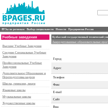
ВУЗы по регионам
Выбор специальности
Новости
Предприятия России
Учебные заведения
Кузбасский государственный технический ун
Аккредитованные образовательные про
Высшие Учебные Заведения
Специальности подготовки и контингент
Аспирантура
Докторантура
Средние Специальные Учебные
Заведения
Город
Профессиональные Учебные
Заведения
Адрес
Дополнительное Образование и
Переподготовка кадров
Телефон
Школы, гимназии, лицеи
Факс
Языковые школы
E-mail
Музыкальные школы
Сайт
Художественные школы
Вид