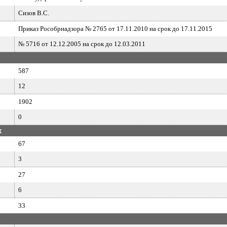
Сизов В.С.
Приказ Рособрнадзора № 2765 от 17.11.2010 на срок до 17.11.2015
№ 5716 от 12.12.2005 на срок до 12.03.2011
587
12
1902
0
х
67
3
27
6
33