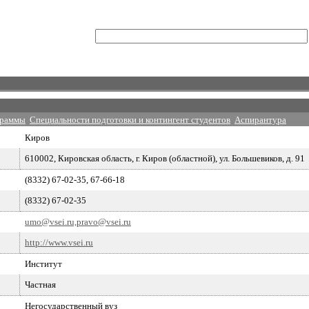
граммы
Специальности подготовки и контингент студентов
Аспирантура
Киров
610002, Кировская область, г. Киров (областной), ул. Большевиков, д. 91
(8332) 67-02-35, 67-66-18
(8332) 67-02-35
umo@vsei.ru,pravo@vsei.ru
http://www.vsei.ru
Институт
Частная
Негосударственный вуз