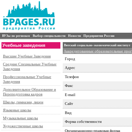
ВУЗы по регионам
Выбор специальности
Новости
Предприятия России
Учебные заведения
Вятский социально-экономический институт
Аккредитованные образовательные про
Высшие Учебные Заведения
Город
Средние Специальные Учебные
Адрес
Заведения
Телефон
Профессиональные Учебные
Заведения
Факс
Дополнительное Образование и
Переподготовка кадров
E-mail
Школы, гимназии, лицеи
Сайт
Языковые школы
Вид
Музыкальные школы
Форма собственности
Художественные школы
Организационно-правовая форма