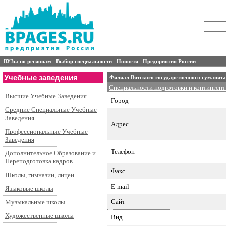
ВУЗы по регионам
Выбор специальности
Новости
Предприятия России
Учебные заведения
Филиал Вятского государственного гуманита
Специальности подготовки и контингент
Высшие Учебные Заведения
Город
Средние Специальные Учебные
Заведения
Адрес
Профессиональные Учебные
Заведения
Телефон
Дополнительное Образование и
Переподготовка кадров
Факс
Школы, гимназии, лицеи
E-mail
Языковые школы
Сайт
Музыкальные школы
Художественные школы
Вид