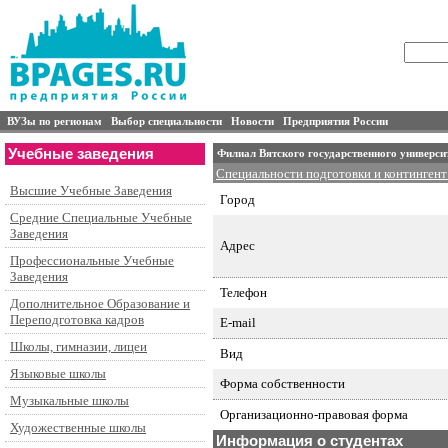
ВУЗы по регионам
Выбор специальности
Новости
Предприятия России
Учебные заведения
Филиал Вятского государственного университ
Специальности подготовки и контингент
Высшие Учебные Заведения
Город
Средние Специальные Учебные
Заведения
Адрес
Профессиональные Учебные
Заведения
Телефон
Дополнительное Образование и
Переподготовка кадров
E-mail
Школы, гимназии, лицеи
Вид
Языковые школы
Форма собственности
Музыкальные школы
Организационно-правовая форма
Художественные школы
Информация о студентах