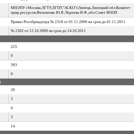
МНЭПУ г.Москва,ЛГТУ,ЛГПУ,"АСКО"г.Липецк,Липецкий обл.Комитет
прир.ресурсов,Филоненко Ю.Я.,Чернова В.Ф.,обл.Совет ВООП
Приказ Рособрнадзора № 2318 от 01.11.2006 на срок до 01.11.2011
№ 2302 от 12.10.2009 на срок до 14.10.2011
225
0
593
0
х
26
3
6
3
14