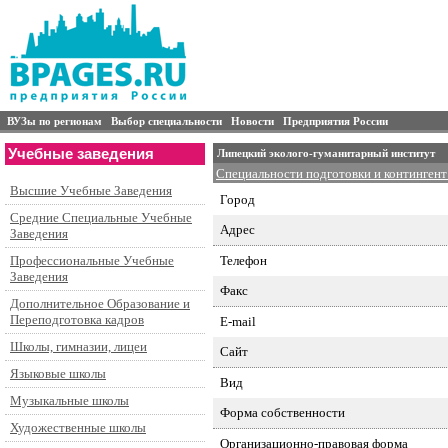
ВУЗы по регионам
Выбор специальности
Новости
Предприятия России
Учебные заведения
Липецкий эколого-гуманитарный институт
Специальности подготовки и контингент
Высшие Учебные Заведения
Город
Средние Специальные Учебные
Адрес
Заведения
Телефон
Профессиональные Учебные
Заведения
Факс
Дополнительное Образование и
Переподготовка кадров
E-mail
Школы, гимназии, лицеи
Сайт
Языковые школы
Вид
Музыкальные школы
Форма собственности
Художественные школы
Организационно-правовая форма