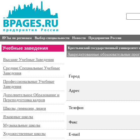
ВУЗы по регионам
Выбор специальности
Новости
Предприятия России
Учебные заведения
Крестьянский государственный университет
Аккредитованные образовательные про
Высшие Учебные Заведения
Специальности подготовки и контингент
Аспирантура
Средние Специальные Учебные
Заведения
Город
Профессиональные Учебные
Заведения
Адрес
Дополнительное Образование и
Переподготовка кадров
Телефон
Школы, гимназии, лицеи
Языковые школы
Факс
Музыкальные школы
Художественные школы
E-mail