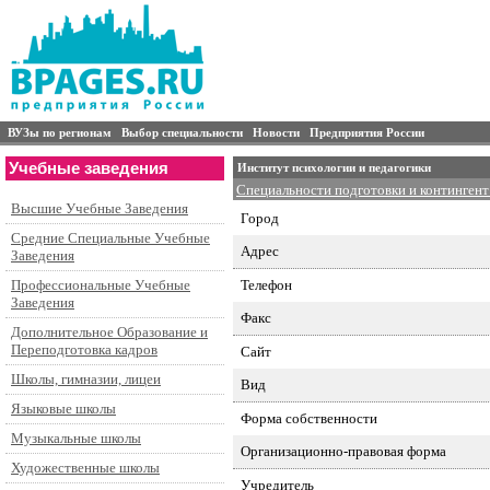
ВУЗы по регионам
Выбор специальности
Новости
Предприятия России
Учебные заведения
Институт психологии и педагогики
Специальности подготовки и контингент
Высшие Учебные Заведения
Город
Средние Специальные Учебные
Адрес
Заведения
Телефон
Профессиональные Учебные
Заведения
Факс
Дополнительное Образование и
Переподготовка кадров
Сайт
Школы, гимназии, лицеи
Вид
Языковые школы
Форма собственности
Музыкальные школы
Организационно-правовая форма
Художественные школы
Учредитель