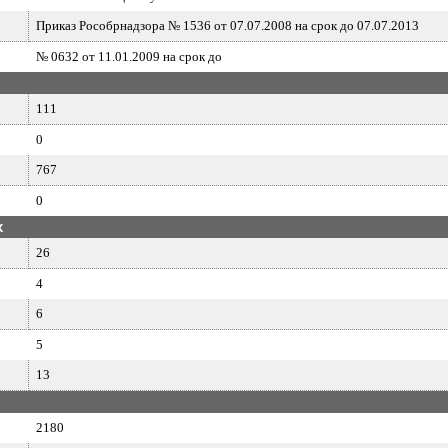
Приказ Рособрнадзора № 1536 от 07.07.2008 на срок до 07.07.2013
№ 0632 от 11.01.2009 на срок до
111
0
767
0
х
26
4
6
5
13
2180