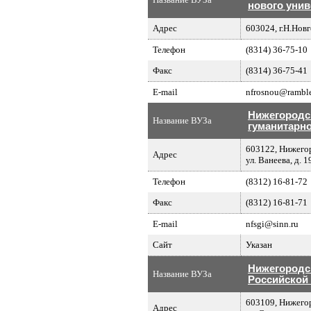
нового унив
Адрес
603024, г.Н.Новг
Телефон
(8314) 36-75-10
Факс
(8314) 36-75-41
E-mail
nfrosnou@ramble
Нижегородс
Название ВУЗа
гуманитарн
603122, Нижегор
Адрес
ул. Ванеева, д. 1
Телефон
(8312) 16-81-72
Факс
(8312) 16-81-71
E-mail
nfsgi@sinn.ru
Сайт
Указан
Нижегородс
Название ВУЗа
Российской
603109, Нижегор
Адрес