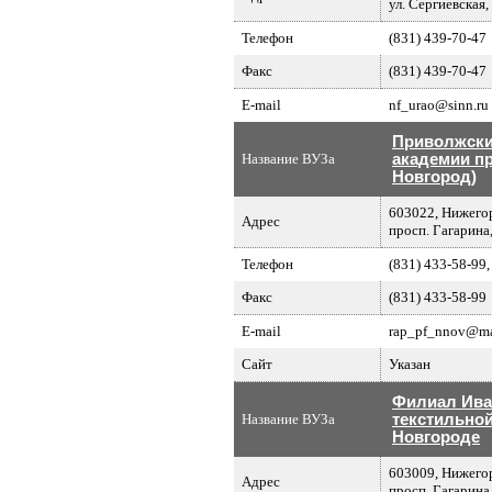
ул. Сергиевская,
Телефон
(831) 439-70-47
Факс
(831) 439-70-47
E-mail
nf_urao@sinn.ru
Приволжски
Название ВУЗа
академии пр
Новгород)
603022, Нижегор
Адрес
просп. Гагарина,
Телефон
(831) 433-58-99,
Факс
(831) 433-58-99
E-mail
rap_pf_nnov@ma
Сайт
Указан
Филиал Ива
Название ВУЗа
текстильной
Новгороде
603009, Нижегор
Адрес
просп. Гагарина,