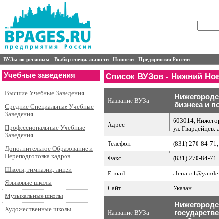
ВУЗы по регионам
Выбор специальности
Новости
Предприятия России
Учебные заведения
Список ВУЗов
- Нижний Но
Высшие Учебные Заведения
Нижегородс
Название ВУЗа
бизнеса и п
Средние Специальные Учебные
Заведения
603014, Нижегор
Адрес
Профессиональные Учебные
ул. Гвардейцев, д
Заведения
Телефон
(831) 270-84-71,
Дополнительное Образование и
Переподготовка кадров
Факс
(831) 270-84-71
Школы, гимназии, лицеи
E-mail
alena-o1@yandex
Языковые школы
Сайт
Указан
Музыкальные школы
Нижегородс
Художественные школы
Название ВУЗа
государстве