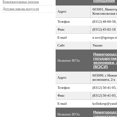
сообщения
Развлекательные центры
Детские школы искусств
603001, Нижегор
Адрес
Комсомольская пл
Телефон
(8312) 48-60-58,
Факс
(8312) 45-82-18
E-mail
n.nov@rgotups.r
Сайт
Указан
Нижегородс
государстве
Название ВУЗа
экономики, 
(МЭСИ)
603090, г. Нижн
Адрес
космонавта, 2/а
Телефон
(8312) 50-41-05,
Факс
(8312) 50-41-05,
E-mail
kollnkesp@yand
Нижегородс
Название ВУЗа
гуманитарно