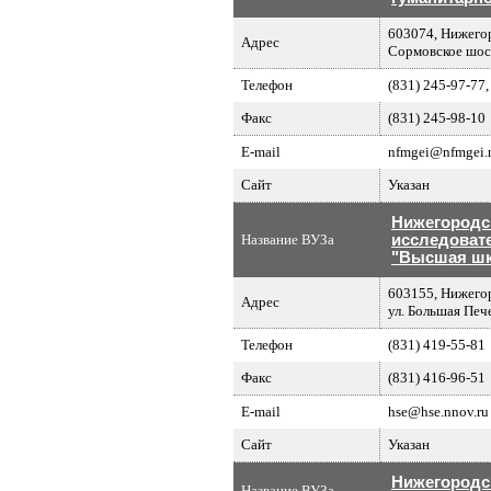
603074, Нижегор
Адрес
Сормовское шосс
Телефон
(831) 245-97-77,
Факс
(831) 245-98-10
E-mail
nfmgei@nfmgei.
Сайт
Указан
Нижегородс
Название ВУЗа
исследовате
"Высшая шк
603155, Нижегор
Адрес
ул. Большая Пече
Телефон
(831) 419-55-81
Факс
(831) 416-96-51
E-mail
hse@hse.nnov.ru
Сайт
Указан
Нижегородс
Название ВУЗа