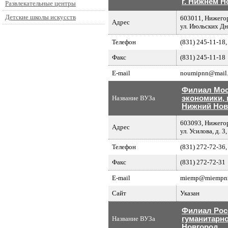
г. Нижнем Н
Развлекательные центры
Детские школы искусств
603011, Нижегор
Адрес
ул. Июльских Дне
Телефон
(831) 245-11-18,
Факс
(831) 245-11-18
E-mail
noumipnn@mail.
Филиал Мос
Название ВУЗа
экономики, 
Нижний Нов
603093, Нижего
Адрес
ул. Усилова, д. 3,
Телефон
(831) 272-72-36,
Факс
(831) 272-72-31
E-mail
miemp@miempnn
Сайт
Указан
Филиал Рос
Название ВУЗа
гуманитарно
Новгород