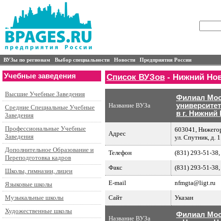
ВУЗы по регионам
Выбор специальности
Новости
Предприятия России
Учебные заведения
Список ВУЗов
- Нижний Но
Высшие Учебные Заведения
Филиал Мос
Название ВУЗа
университет
Средние Специальные Учебные
в г. Нижний
Заведения
Профессиональные Учебные
603041, Нижегор
Адрес
Заведения
ул. Спутник, д. 
Дополнительное Образование и
Телефон
(831) 293-51-38,
Переподготовка кадров
Факс
(831) 293-51-38,
Школы, гимназии, лицеи
E-mail
nfmgta@ligt.ru
Языковые школы
Сайт
Указан
Музыкальные школы
Художественные школы
Филиал Моск
Название ВУЗа