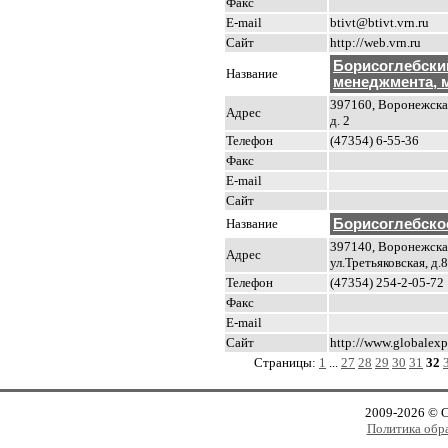
Факс
E-mail
btivt@btivt.vrn.ru
Сайт
http://web.vrn.ru
Борисоглебски
Название
менеджмента, 
397160, Воронежская 
Адрес
д. 2
Телефон
(47354) 6-55-36
Факс
E-mail
Сайт
Название
Борисоглебско
397140, Воронежская
Адрес
ул.Третьяковская, д.
Телефон
(47354) 254-2-05-72
Факс
E-mail
Сайт
http://www.globalexp
Страницы:
1
...
27
28
29
30
31
32
2009-2026 © 
Политика обр