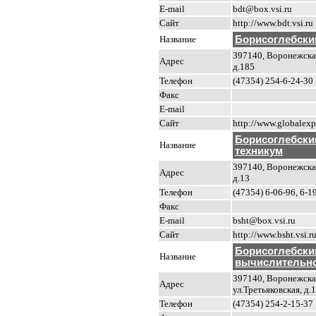
E-mail
bdt@box.vsi.ru
Сайт
http://www.bdt.vsi.ru
Название
Борисоглебски
397140, Воронежская
Адрес
д.185
Телефон
(47354) 254-6-24-30
Факс
E-mail
Сайт
http://www.globalexp
Борисоглебски
Название
техникум
397140, Воронежская 
Адрес
д.13
Телефон
(47354) 6-06-96, 6-1
Факс
E-mail
bsht@box.vsi.ru
Сайт
http://www.bsht.vsi.r
Борисоглебски
Название
вычислительно
397140, Воронежская
Адрес
ул.Третьяковская, д.
Телефон
(47354) 254-2-15-37