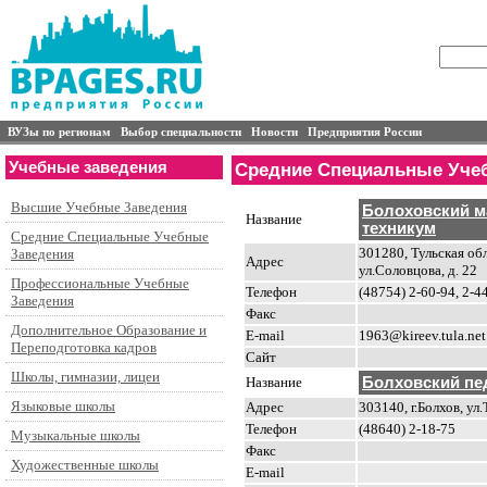
ВУЗы по регионам
Выбор специальности
Новости
Предприятия России
Учебные заведения
Средние Специальные Уче
Высшие Учебные Заведения
Болоховский 
Название
техникум
Средние Специальные Учебные
301280, Тульская обл
Заведения
Адрес
ул.Соловцова, д. 22
Профессиональные Учебные
Телефон
(48754) 2-60-94, 2-4
Заведения
Факс
Дополнительное Образование и
E-mail
1963@kireev.tula.net
Переподготовка кадров
Сайт
Школы, гимназии, лицеи
Название
Болховский пе
Языковые школы
Адрес
303140, г.Болхов, ул.
Телефон
(48640) 2-18-75
Музыкальные школы
Факс
Художественные школы
E-mail