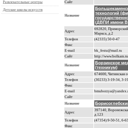
Сайт
Развлекательные центры
Большекаменск
Детские школы искусств
технологий (ф
Название
государственно
(ДВПИ имени В
692820, Приморский 
Адрес
Маркса, д.2
Телефон
(42335) 50-0-47
Факс
E-mail
bk_festu@mail.ru
Сайт
http://www.bolkam.ru
Борзинское ме
Название
(техникум)
Адрес
674600, Читинская обл
Телефон
(30233) 3-19-34, 3-1
Факс
E-mail
bmuborzya@yandex.
Сайт
Название
Борисоглебски
397140, Воронежская 
Адрес
д.123
Телефон
(47354) 9-50-51, 6-6
Факс