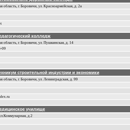
 область, г. Боровичи, ул. Красноармейская, д. 2а
t
едагогический колледж
 область, г. Боровичи, ул. Пушкинская, д. 14
6-09
ехникум строительной индустрии и экономики
 область, г. Боровичи, ул. Ленинградская, д. 99
dex.ru
едицинское училище
ул.Коммунарная, д.2