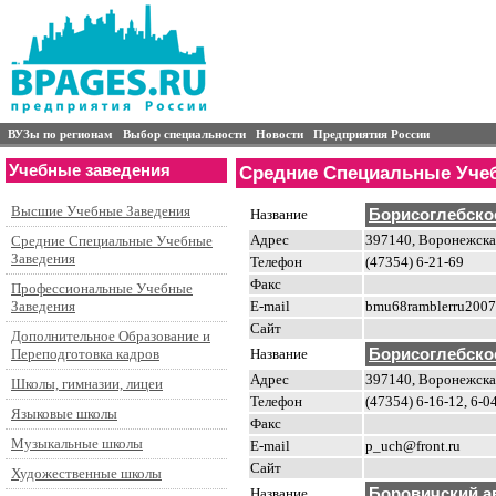
ВУЗы по регионам
Выбор специальности
Новости
Предприятия России
Учебные заведения
Средние Специальные Уче
Высшие Учебные Заведения
Название
Борисоглебско
Адрес
397140, Воронежская 
Средние Специальные Учебные
Заведения
Телефон
(47354) 6-21-69
Факс
Профессиональные Учебные
E-mail
bmu68ramblerru2007
Заведения
Сайт
Дополнительное Образование и
Название
Борисоглебско
Переподготовка кадров
Адрес
397140, Воронежская 
Школы, гимназии, лицеи
Телефон
(47354) 6-16-12, 6-0
Языковые школы
Факс
Музыкальные школы
E-mail
p_uch@front.ru
Сайт
Художественные школы
Название
Боровичский 