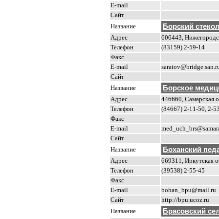
E-mail
Сайт
Название
Борский стеко
Адрес
606443, Нижегородска
Телефон
(83159) 2-59-14
Факс
E-mail
saratov@bridge.san.r
Сайт
Название
Борское медиц
Адрес
446660, Самарская об
Телефон
(84667) 2-11-50, 2-5
Факс
E-mail
med_uch_brs@samara
Сайт
Название
Боханский педа
Адрес
669311, Иркутская о
Телефон
(39538) 2-55-45
Факс
E-mail
bohan_bpu@mail.ru
Сайт
http://bpu.ucoz.ru
Название
Брасовский се