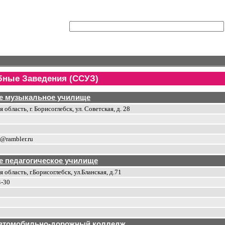
бные Заведения (ССУЗ)
е музыкальное училище
область, г. Борисоглебск, ул. Советская, д. 28
@rambler.ru
е педагогическое училище
область, г.Борисоглебск, ул.Бланская, д.71
4-30
автомобильно-дорожный колледж