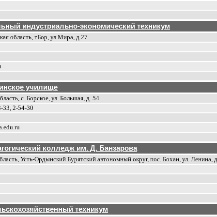
льный индустриально-экономический техникум
я область, г.Бор, ул.Мира, д.27
u
инское училище
ласть, с. Борское, ул. Большая, д. 54
3-33, 2-54-30
.edu.ru
гогический колледж им. Д. Банзарова
бласть, Усть-Ордынский Бурятский автономный округ, пос. Бохан, ул. Ленина, д
льскохозяйственный техникум