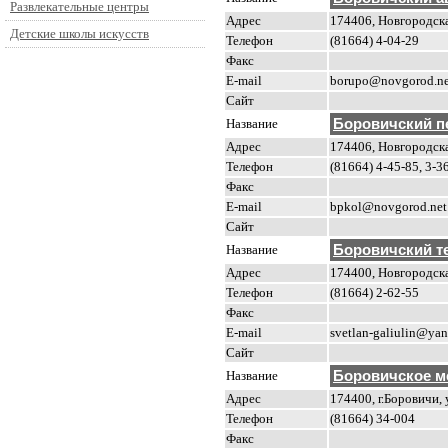
Развлекательные центры
Адрес
174406, Новгородская
Детские школы искусств
Телефон
(81664) 4-04-29
Факс
E-mail
borupo@novgorod.ne
Сайт
Название
Боровичский п
Адрес
174406, Новгородская
Телефон
(81664) 4-45-85, 3-3
Факс
E-mail
bpkol@novgorod.net
Сайт
Название
Боровичский т
Адрес
174400, Новгородская
Телефон
(81664) 2-62-55
Факс
E-mail
svetlan-galiulin@yan
Сайт
Название
Боровичское м
Адрес
174400, г.Боровичи, 
Телефон
(81664) 34-004
Факс